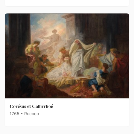
Corésus et Callirrhoé
1765 • Rococo